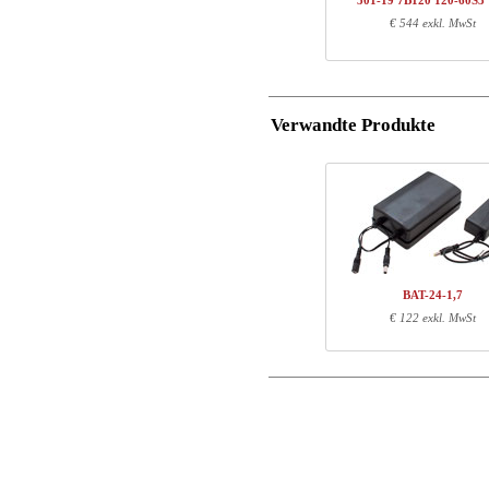
501-19 7B120 120-60S3
1
501-19 XB117
€ 544 exkl. MwSt
Postleitzahl
1
120-60S3 VM
Total
E-Mail
Verwandte Produkte
Komponenten-Informatio
Tel. Nr.
Warennr.
Läng
Mitteilungen
501-X1 XBXXX
70
501-XX 7XPOWA
22
501-19 XB117
72
120-60S3 VM
127
BAT-24-1,7
€ 122 exkl. MwSt