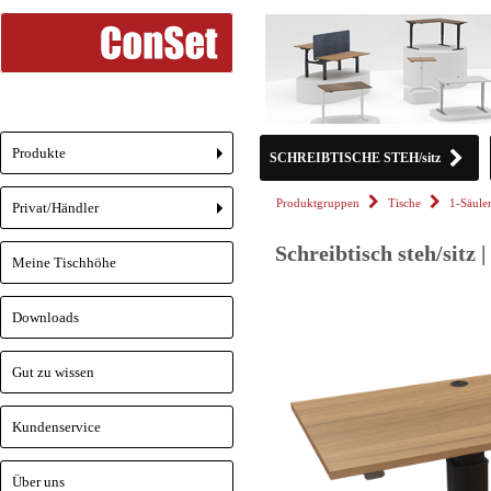
Produkte
SCHREIBTISCHE STEH/sitz
+
Produktgruppen
Tische
1-Säul
Privat/Händler
+
Schreibtisch steh/sitz
Meine Tischhöhe
Downloads
Gut zu wissen
Kundenservice
Über uns