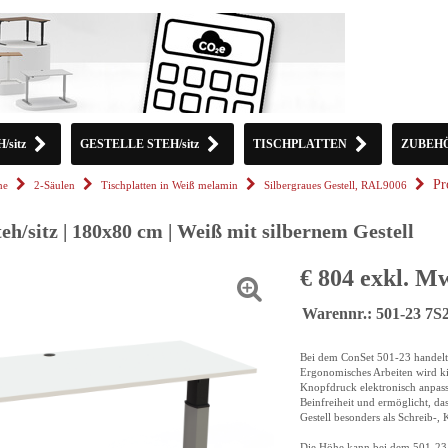
sitz
GESTELLE STEH/sitz
TISCHPLATTEN
ZUBEH
Pr
he
2-Säulen
Tischplatten in Weiß melamin
Silbergraues Gestell, RAL9006
teh/sitz | 180x80 cm | Weiß mit silbernem Gestell
€ 804 exkl. M
Warennr.: 501-23 7
Bei dem ConSet 501-23 handelt 
Ergonomisches Arbeiten wird kin
Knopfdruck elektronisch anpasse
Beinfreiheit und ermöglicht, da
Gestell besonders als Schreib-, 
Die Höhe kann bei dem 501-23 