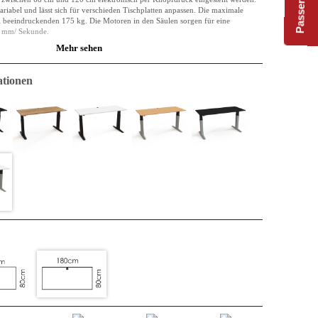
 variabel und lässt sich für verschieden Tischplatten anpassen. Die maximale
ei beeindruckenden 175 kg. Die Motoren in den Säulen sorgen für eine
2 mm/ Sekunde.
Mehr sehen
t aus einer melaminbeschichteten Spanplatte. Die Platte ist mit einer ABS-Kante
nd leicht abgerundet. Die Plattendicke ist 25mm, sie hat gerade Kanten und
tionen
 was den Formaldehydgehalt im Material sowie seine Emission angibt. E0 ist die
 gesetzliche Anforderung für den Innenbereich.
er Vergangenheit und auch der Zukunft. Vielleicht wurde das Material mal in
d im nächsten Zyklus könnte es als Teil einer Küche verwendet werden. Im
platte, und es kann auf diese Weise noch lange funktionieren. Es ist sowohl
tsbeständig.
 allen bekannten Vorteilen: flexibel und unkompliziert.