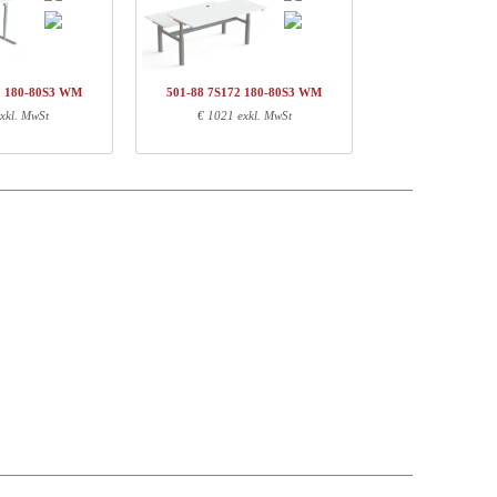
t price
Preis
Stock
205,-
€ 410,-
114,-
€ 114,-
2 180-80S3 WM
501-88 7S172 180-80S3 WM
177,-
€ 177,-
xkl. MwSt
€ 1021 exkl. MwSt
103,-
€ 103,-
€ 804,-
Gewichte (kg)
EAN
13,00
5704142111987
1,10
5704142112076
17,50
5704142147955
26,00
5704142151112