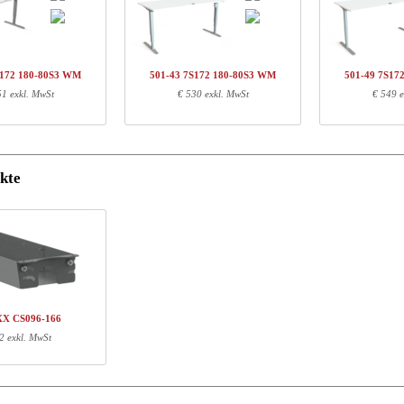
arennr.
Beschreibung
Uni
01-X1 XSXXX
Säule, Silber
€ 
01-XX 7XPOWB
Power Box B
€ 
S172 180-80S3 WM
501-43 7S172 180-80S3 WM
501-49 7S17
01-23 XS200
Querstrebe, 136-200 cm, Silber
€ 
51 exkl. MwSt
€ 530 exkl. MwSt
€ 549 e
80-80S3 WM
Tischplatte | 180x80 cm | Weiß
€ 
kte
nformationen
Länge (cm)
Breite (cm)
Höhe (cm)
70
18
16
27
17
11
100
21
14
187
87
4
XX CS096-166
2 exkl. MwSt