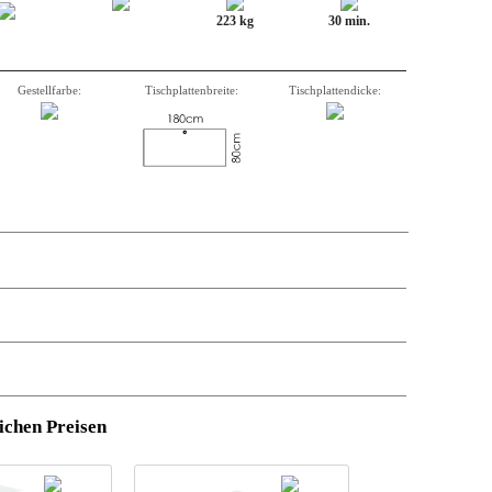
223 kg
30 min.
Gestellfarbe:
Tischplattenbreite:
Tischplattendicke:
stützung.
Anzahl
,
Beschreibung,
Artikelnummer
, Gewicht, Volumen
und
ichen Preisen