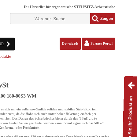
Ihr Hersteller für ergonomische STEH/SITZ-Arbeitstische
Zeigen
ÖR
Downloads
Partner Portal
odukte
wSt
S200 180-80S3 WM
Passen Sie Ihr Produkt an
es sich um ein außergewöhnlich soliden und stabilen Steh-Sitz-Tisch.
derleicht, da die Höhe sich auch unter hoher Belastung einfach per
n lässt. Das Design des Schreibtisches bietet durch den T-Fuß große
ss von beiden Seiten gearbeitet werden kann. Somit eignet sich das 501-23
Konferenz- oder Projekttisch.
zwischen 68 cm und 120 cm elektronisch per Knopfdruck eingestellt werden.