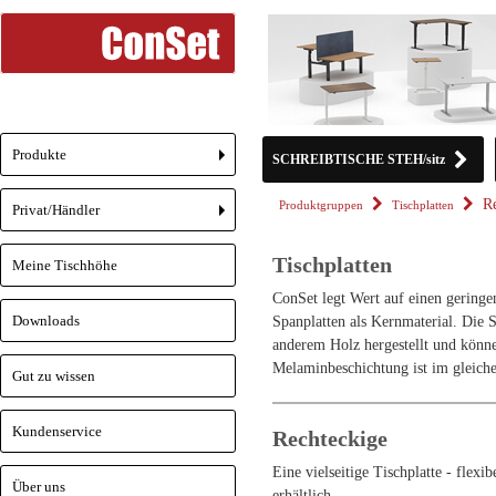
Produkte
SCHREIBTISCHE STEH/sitz
+
R
Produktgruppen
Tischplatten
Privat/Händler
+
Tischplatten
Meine Tischhöhe
ConSet legt Wert auf einen geringe
Downloads
Spanplatten als Kernmaterial. Die 
anderem Holz hergestellt und könne
Melaminbeschichtung ist im gleiche
Gut zu wissen
Kundenservice
Rechteckige
Eine vielseitige Tischplatte - flexi
Über uns
erhältlich.