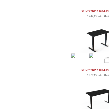
501-33 7B152 160-80
€
444,00 exkl. MwS
501-37 7B092 100-60
€
470,00 exkl. MwS