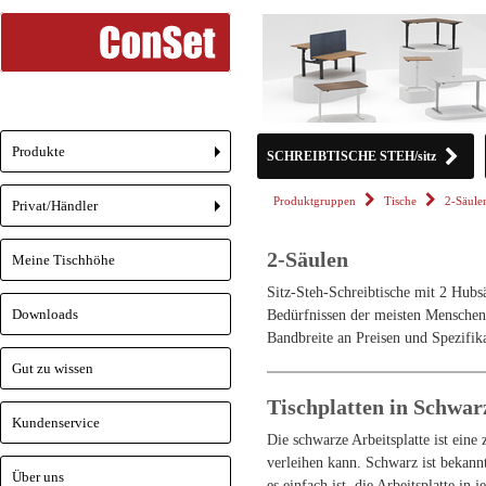
Produkte
SCHREIBTISCHE STEH/sitz
+
Produktgruppen
Tische
2-Säule
Privat/Händler
+
2-Säulen
Meine Tischhöhe
Sitz-Steh-Schreibtische mit 2 Hubs
Downloads
Bedürfnissen der meisten Menschen 
Bandbreite an Preisen und Spezifik
Gut zu wissen
Tischplatten in Schwa
Kundenservice
Die schwarze Arbeitsplatte ist eine
verleihen kann. Schwarz ist bekannt
Über uns
es einfach ist, die Arbeitsplatte in