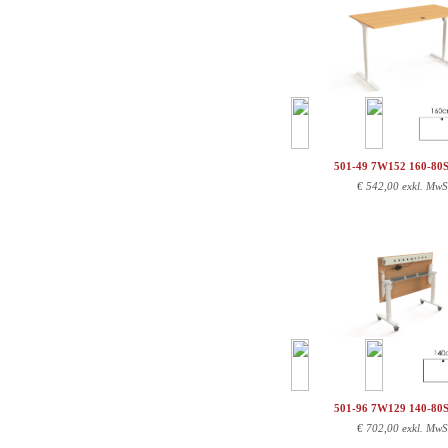
501-49 7W152 160-80
€
542,00 exkl. MwS
501-96 7W129 140-80
€
702,00 exkl. MwS