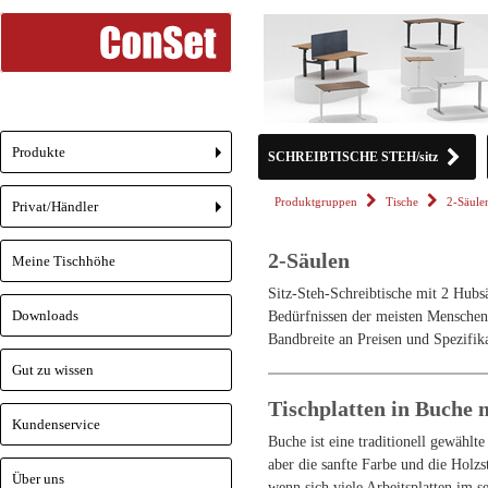
Produkte
SCHREIBTISCHE STEH/sitz
+
Produktgruppen
Tische
2-Säule
Privat/Händler
+
2-Säulen
Meine Tischhöhe
Sitz-Steh-Schreibtische mit 2 Hubs
Downloads
Bedürfnissen der meisten Menschen 
Bandbreite an Preisen und Spezifik
Gut zu wissen
Tischplatten in Buche
Kundenservice
Buche ist eine traditionell gewählt
aber die sanfte Farbe und die Holzs
Über uns
wenn sich viele Arbeitsplatten im 