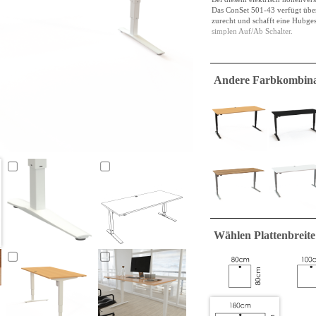
Das ConSet 501-43 verfügt übe
zurecht und schafft eine Hubge
simplen Auf/Ab Schalter.
Diese Tischplatte in Buche beste
Andere Farbkombina
Kante versehen, diese ist 2mm b
und einen zentralen Kabeldurchl
Das Holz ist mit E0 eingestuft,
niedrigste Stufe und E1 ist die
Spanplatten sind ein Material d
einem Bettrahmen verwendet, un
Moment ist es jedoch eine Tisch
verschleiß-, stoß- und flüssigkei
Eine viereckige Tischplatte mit
Wählen Plattenbreite