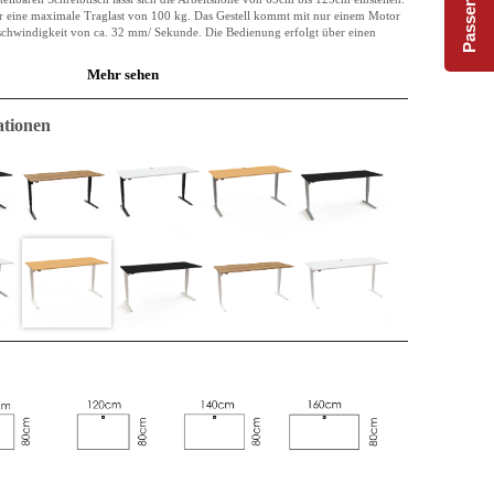
r eine maximale Traglast von 100 kg. Das Gestell kommt mit nur einem Motor
schwindigkeit von ca. 32 mm/ Sekunde. Die Bedienung erfolgt über einen
Mehr sehen
ht aus einer melaminbeschichteten Spanplatte. Die Platte ist mit einer ABS-
tionen
reit und leicht abgerundet. Die Plattendicke ist 25mm, sie hat gerade Kanten
ass.
 was den Formaldehydgehalt im Material sowie seine Emission angibt. E0 ist die
 gesetzliche Anforderung für den Innenbereich.
er Vergangenheit und auch der Zukunft. Vielleicht wurde das Material mal in
d im nächsten Zyklus könnte es als Teil einer Küche verwendet werden. Im
platte, und es kann auf diese Weise noch lange funktionieren. Es ist sowohl
tsbeständig.
 allen bekannten Vorteilen: flexibel und unkompliziert.