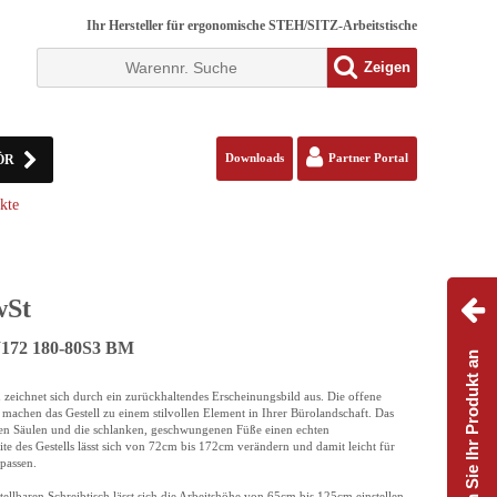
Ihr Hersteller für ergonomische STEH/SITZ-Arbeitstische
Zeigen
ÖR
Downloads
Partner Portal
kte
wSt
W172 180-80S3 BM
Passen Sie Ihr Produkt an
 zeichnet sich durch ein zurückhaltendes Erscheinungsbild aus. Die offene
machen das Gestell zu einem stilvollen Element in Ihrer Bürolandschaft. Das
igen Säulen und die schlanken, geschwungenen Füße einen echten
e des Gestells lässt sich von 72cm bis 172cm verändern und damit leicht für
npassen.
tellbaren Schreibtisch lässt sich die Arbeitshöhe von 65cm bis 125cm einstellen.