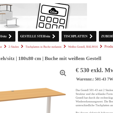
sitz
GESTELLE STEH/sitz
TISCHPLATTEN
ZUBEH
Produ
he
2-Säulen
Tischplatten in Buche melamin
Weißes Gestell, RAL9016
teh/sitz | 180x80 cm | Buche mit weißem Gestell
€ 530 exkl. M
Warennr.: 501-43 7
Das Gestell 501-43 mit 2 Säulen
Struktur und die schlanke Form 
Gestell hat durch die rechteck
Wiedererkennungswert. Die Breit
unterschiedliche Tischplatten a
Bei diesem elektrisch höhenvers