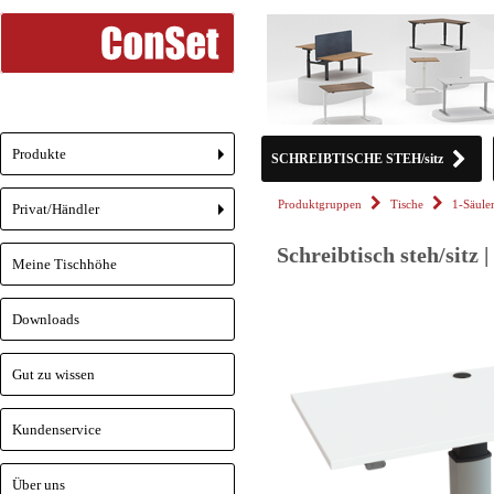
Produkte
SCHREIBTISCHE STEH/sitz
+
Produktgruppen
Tische
1-Säul
Privat/Händler
+
Schreibtisch steh/sitz 
Meine Tischhöhe
Downloads
Gut zu wissen
Kundenservice
Über uns