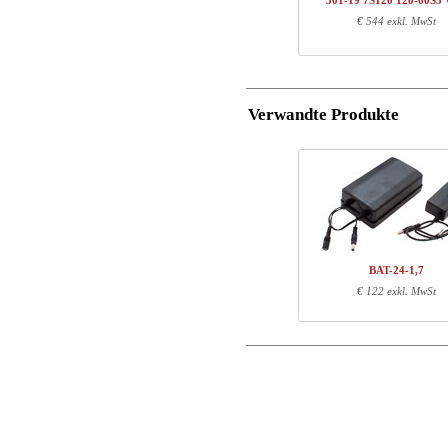
501-19 7S120 120-60S
1
501-19 XS117
€ 544 exkl. MwSt
Postleitzahl
1
120-60S3 WM
Total
E-Mail
Verwandte Produkte
Komponenten-Informatio
Tel. Nr.
Warennr.
Läng
Mitteilungen
501-X1 XSXXX
70
501-XX 7XPOWA
22
501-19 XS117
72
120-60S3 WM
127
BAT-24-1,7
€ 122 exkl. MwSt