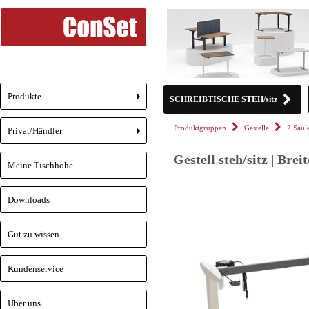
Produkte
SCHREIBTISCHE STEH/sitz
+
Produktgruppen
Gestelle
2 Säul
Privat/Händler
+
Gestell steh/sitz | Bre
Meine Tischhöhe
Downloads
Gut zu wissen
Kundenservice
Über uns