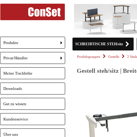
Produkte
SCHREIBTISCHE STEH/sitz
+
Produktgruppen
Gestelle
2 Säul
Privat/Händler
+
Gestell steh/sitz | Bre
Meine Tischhöhe
Downloads
Gut zu wissen
Kundenservice
Über uns