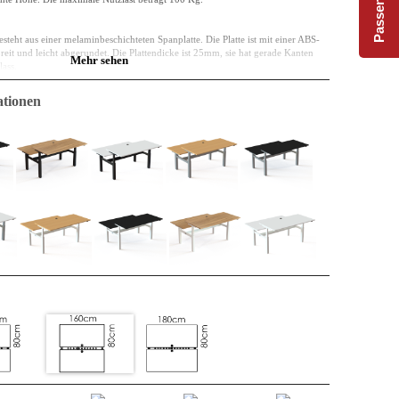
steht aus einer melaminbeschichteten Spanplatte. Die Platte ist mit einer ABS-
reit und leicht abgerundet. Die Plattendicke ist 25mm, sie hat gerade Kanten
Mehr sehen
ass.
 was den Formaldehydgehalt im Material sowie seine Emission angibt. E0 ist die
tionen
 gesetzliche Anforderung für den Innenbereich.
er Vergangenheit und auch der Zukunft. Vielleicht wurde das Material mal in
d im nächsten Zyklus könnte es als Teil einer Küche verwendet werden. Im
platte, und es kann auf diese Weise noch lange funktionieren. Es ist sowohl
tsbeständig.
 allen bekannten Vorteilen: flexibel und unkompliziert.