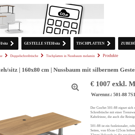
sitz
GESTELLE STEH/sitz
TISCHPLATTEN
ZUBEH
Produkte
he
Doppelschreibtische
Tischplatten in Nussbaum melamin
teh/sitz | 160x80 cm | Nussbaum mit silbernem Geste
€ 1007 exkl. 
Warennr.: 501-88 7S
Der ConSet 501-88 eignet sich 
Schreibtische mit einer Trennw
Kabelrinne, die auch die Reinigu
501-88 ist ein funktionaler, rob
Seiten, von 65cm-125cm höhenve
32mm/ Sekunde in die gewünsch