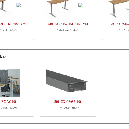
arennr.
Beschreibung
Uni
01-88 7SXXX
Säule, Silber
€ 
Q134460
Schiene, 152cm, neutral
€ 
S200 160-80S3 VM
501-33 7S152 160-80S3 VM
501-43 7S15
60-80S3 VM
Tischplatte | 160x80 cm | Nussbaum
€ 
97 exkl. MwSt
€ 444 exkl. MwSt
€ 523 e
nformationen
kte
Länge (cm)
Breite (cm)
Höhe (cm)
103
64
16
151
5
3
167
87
4
1-XX AG160
501-XX CS096-166
39 exkl. MwSt
€ 42 exkl. MwSt