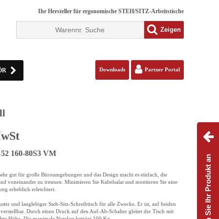
Ihr Hersteller für ergonomische STEH/SITZ-Arbeitstische
Zeigen
ÖR
Downloads
Partner Portal
ll
MwSt
152 160-80S3 VM
Passen Sie Ihr Produkt an
sehr gut für große Büroumgebungen und das Design macht es einfach, die
and voneinander zu trennen. Minimieren Sie Kabelsalat und montieren Sie eine
ng erheblich erleichtert.
uster und langlebiger Steh-Sitz-Schreibtisch für alle Zwecke. Er ist, auf beiden
rstellbar. Durch einen Druck auf den Auf-Ab-Schalter gleitet der Tisch mit
te Höhe. Die maximale Nutzlast beträgt 100 Kg.