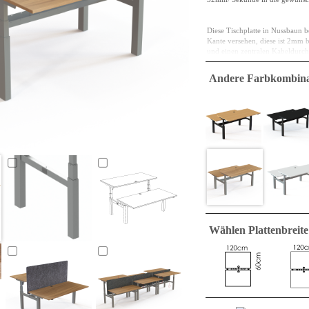
Diese Tischplatte in Nussbaun be
Kante versehen, diese ist 2mm b
und einen zentralen Kabeldurchl
Das Holz ist mit E0 eingestuft,
Andere Farbkombina
niedrigste Stufe und E1 ist die
Spanplatten sind ein Material d
einem Bettrahmen verwendet, un
Moment ist es jedoch eine Tisch
verschleiß-, stoß- und flüssigkei
Eine viereckige Tischplatte mit
Wählen Plattenbreite