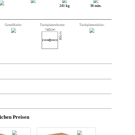
241 kg
36 min.
Gestellfarbe:
Tischplattenbreite:
Tischplattendicke:
stützung.
Anzahl
,
Beschreibung,
Artikelnummer
, Gewicht, Volumen
und
ichen Preisen