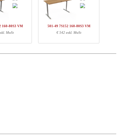
t price
Preis
Stock
707,-
€ 707,-
54,-
€ 108,-
2 160-80S3 VM
501-49 7S152 160-80S3 VM
96,-
€ 192,-
xkl. MwSt
€ 542 exkl. MwSt
€ 1007,-
Gewichte (kg)
EAN
37,00
5704142142370
3,10
5704142134467
23,00
5704142151075