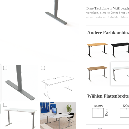
Diese Tischplatte in Weiß besteh
versehen, diese ist 2mm breit u
einen zentralen Kabeldurchlass.
Das Holz ist mit E0 eingestuft,
niedrigste Stufe und E1 ist die
Andere Farbkombina
Spanplatten sind ein Material d
einem Bettrahmen verwendet, un
Moment ist es jedoch eine Tisch
verschleiß-, stoß- und flüssigkei
Eine viereckige Tischplatte mit
Wählen Plattenbreite