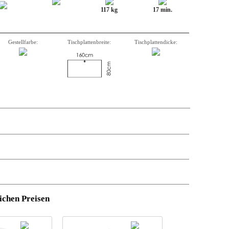
117 kg
17 min.
Gestellfarbe:
Tischplattenbreite:
Tischplattendicke:
stützung.
Anzahl
,
Beschreibung,
Artikelnummer
, Gewicht, Volumen
und
ichen Preisen