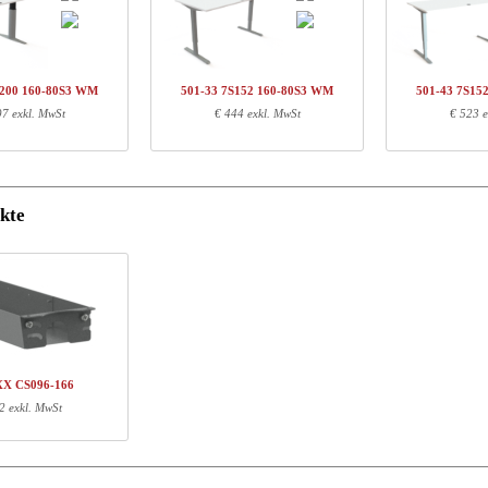
arennr.
Beschreibung
Uni
01-49 7SXXX
Säule, Silber
€ 
Q134460
Schiene, 152cm, neutral
€ 
S200 160-80S3 WM
501-33 7S152 160-80S3 WM
501-43 7S15
60-80S3 WM
Tischplatte | 160x80 cm | Weiß
€ 
97 exkl. MwSt
€ 444 exkl. MwSt
€ 523 e
nformationen
kte
Länge (cm)
Breite (cm)
Höhe (cm)
71
68
16
151
5
3
167
87
4
XX CS096-166
2 exkl. MwSt