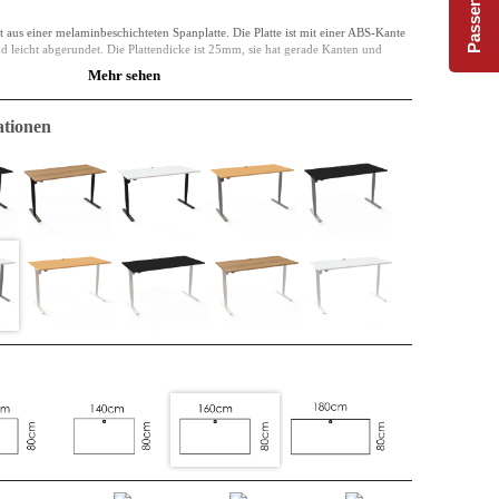
t aus einer melaminbeschichteten Spanplatte. Die Platte ist mit einer ABS-Kante
nd leicht abgerundet. Die Plattendicke ist 25mm, sie hat gerade Kanten und
Mehr sehen
 was den Formaldehydgehalt im Material sowie seine Emission angibt. E0 ist die
 gesetzliche Anforderung für den Innenbereich.
tionen
er Vergangenheit und auch der Zukunft. Vielleicht wurde das Material mal in
d im nächsten Zyklus könnte es als Teil einer Küche verwendet werden. Im
platte, und es kann auf diese Weise noch lange funktionieren. Es ist sowohl
tsbeständig.
 allen bekannten Vorteilen: flexibel und unkompliziert.