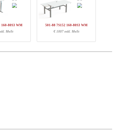
t price
Preis
Stock
392,-
€ 392,-
54,-
€ 54,-
2 160-80S3 WM
501-88 7S152 160-80S3 WM
96,-
€ 96,-
xkl. MwSt
€ 1007 exkl. MwSt
€ 542,-
Gewichte (kg)
EAN
22,00
5704142139134
3,10
5704142134467
23,00
5704142132951