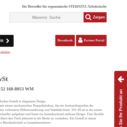
Ihr Hersteller für ergonomische STEH/SITZ-Arbeitstische
Zeigen
ÖR
Downloads
Partner Portal
odukte
wSt
S152 160-80S3 WM
Passen Sie Ihr Produkt an
nfaches Gestell in elegantem Design.
 mit einem mechanischen Doppelteleskop, das ein Ineinandergreifen der
ine verbesserte Höhenwanderung und Stabilität bietet. 501-49 ist in der neuen
chneller aufgebaut und bietet ein beeindruckend zeitloses Design. Eine flexible
hkeit den Tisch jederzeit in der Breite zu verändern. Ein Gestell in einem
re Bürolandschaft zu komplementieren.