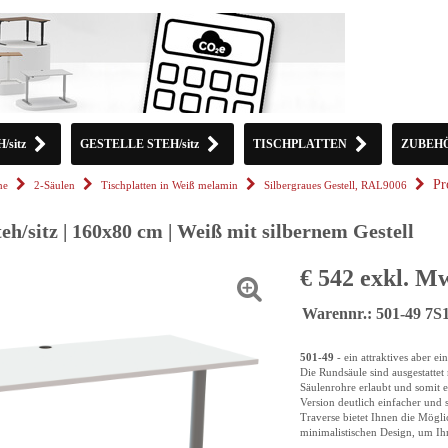
sitz
GESTELLE STEH/sitz
TISCHPLATTEN
ZUBEH
Pr
he
2-Säulen
Tischplatten in Weiß melamin
Silbergraues Gestell, RAL9006
teh/sitz | 160x80 cm | Weiß mit silbernem Gestell
€ 542 exkl. M
Warennr.: 501-49 7
501-49
- ein attraktives aber ei
Die Rundsäule sind ausgestattet
Säulenrohre erlaubt und somit e
Version deutlich einfacher und s
Traverse bietet Ihnen die Möglic
minimalistischen Design, um Ih