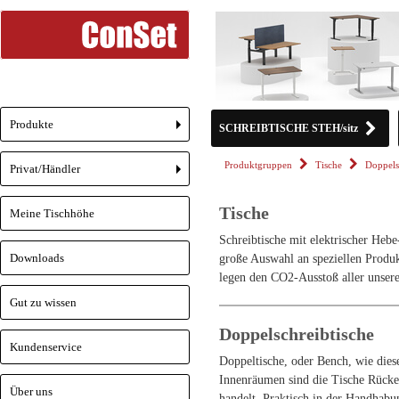
Produkte
SCHREIBTISCHE STEH/sitz
+
Produktgruppen
Tische
Doppels
Privat/Händler
+
Tische
Meine Tischhöhe
Schreibtische mit elektrischer Hebe
Downloads
große Auswahl an speziellen Produk
legen den CO2-Ausstoß aller unsere
Gut zu wissen
Doppelschreibtische
Kundenservice
Doppeltische, oder Bench, wie dies
Innenräumen sind die Tische Rücken
Über uns
handelt. Praktisch in der Handhab