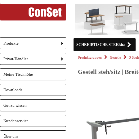
Produkte
SCHREIBTISCHE STEH/sitz
+
Produktgruppen
Gestelle
3 Säul
Privat/Händler
+
Gestell steh/sitz | Brei
Meine Tischhöhe
Downloads
Gut zu wissen
Kundenservice
Über uns