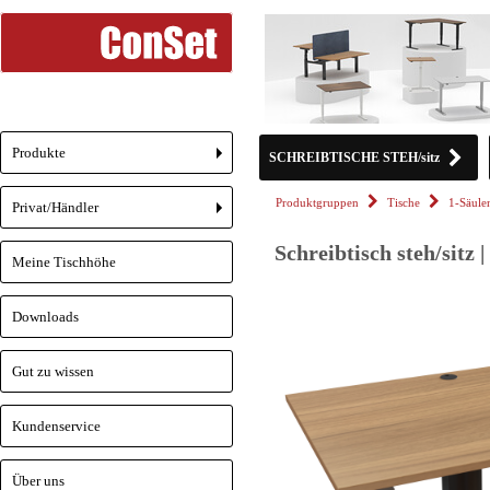
Produkte
SCHREIBTISCHE STEH/sitz
+
Produktgruppen
Tische
1-Säul
Privat/Händler
+
Schreibtisch steh/sitz
Meine Tischhöhe
Downloads
Gut zu wissen
Kundenservice
Über uns