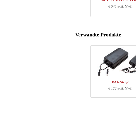
501-19 7B095 138H3 
1
501-19 XB117
€ 545 exkl. MwSt
Postleitzahl
1
138H3 BM
Total
E-Mail
Verwandte Produkte
Komponenten-Informatio
Tel. Nr.
Warennr.
Läng
Mitteilungen
501-X1 XBXXX
70
501-XX 7XPOWA
22
501-19 XB117
72
138H3 BM
145
BAT-24-1,7
€ 122 exkl. MwSt