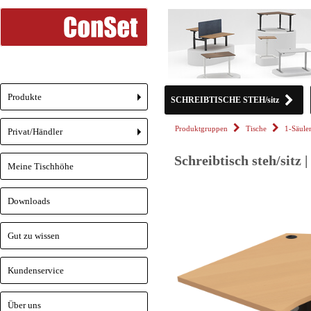
Produkte
SCHREIBTISCHE STEH/sitz
+
Produktgruppen
Tische
1-Säul
Privat/Händler
+
Schreibtisch steh/sitz
Meine Tischhöhe
Downloads
Gut zu wissen
Kundenservice
Über uns