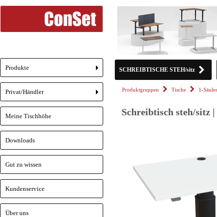
Produkte
SCHREIBTISCHE STEH/sitz
+
Produktgruppen
Tische
1-Säul
Privat/Händler
+
Schreibtisch steh/sitz
Meine Tischhöhe
Downloads
Gut zu wissen
Kundenservice
Über uns