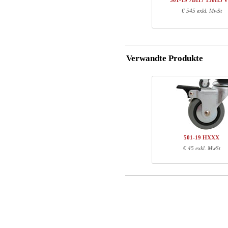
501-19 7B117 138H3 
1
501-19 XB095
€ 545 exkl. MwSt
Postleitzahl
1
138H3 VM
Total
E-Mail
Verwandte Produkte
Komponenten-Informatio
Tel. Nr.
Warennr.
Läng
Mitteilungen
501-X1 XBXXX
70
501-XX 7XPOWA
22
501-19 XB095
97
138H3 VM
145
501-19 HXXX
€ 45 exkl. MwSt