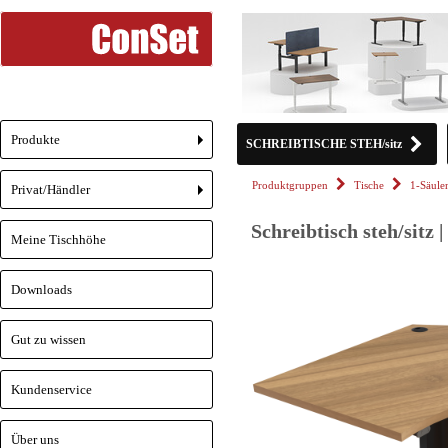
Produkte
SCHREIBTISCHE STEH/sitz
+
Produktgruppen
Tische
1-Säul
Privat/Händler
+
Schreibtisch steh/sitz
Meine Tischhöhe
Downloads
Gut zu wissen
Kundenservice
Über uns