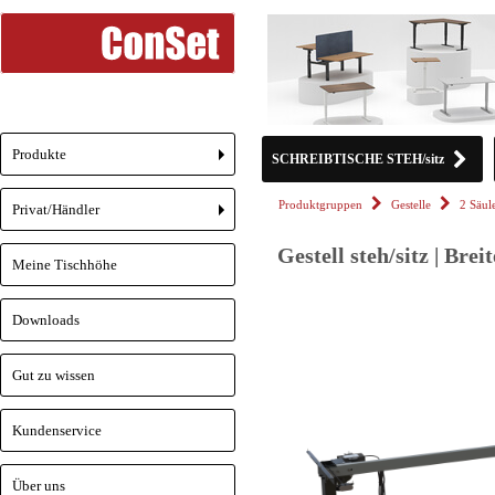
Produkte
SCHREIBTISCHE STEH/sitz
+
Produktgruppen
Gestelle
2 Säul
Privat/Händler
+
Gestell steh/sitz | Bre
Meine Tischhöhe
Downloads
Gut zu wissen
Kundenservice
Über uns