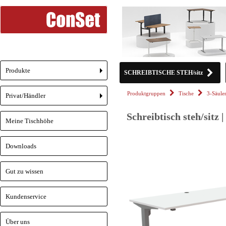
Produkte
SCHREIBTISCHE STEH/sitz
+
Produktgruppen
Tische
3-Säul
Privat/Händler
+
Schreibtisch steh/sitz
Meine Tischhöhe
Downloads
Gut zu wissen
Kundenservice
Über uns