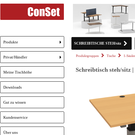
Produkte
SCHREIBTISCHE STEH/sitz
+
Produktgruppen
Tische
1-Säul
Privat/Händler
+
Schreibtisch steh/sitz 
Meine Tischhöhe
Downloads
Gut zu wissen
Kundenservice
Über uns