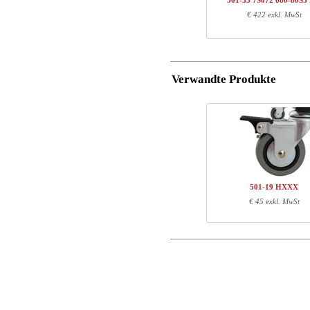
501-33 7S072 080-80S3
1
501-19 XS060
€ 422 exkl. MwSt
Postleitzahl
1
080-80S3 BM
Total
E-Mail
Verwandte Produkte
Komponenten-Informatio
Tel. Nr.
Warennr.
Läng
Mitteilungen
501-X1 XSXXX
70
501-XX 7XPOWA
22
501-19 XS060
65
080-80S3 BM
87
501-19 HXXX
€ 45 exkl. MwSt