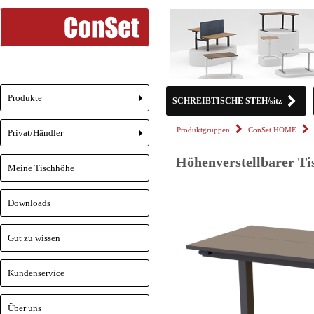
Produkte
SCHREIBTISCHE STEH/sitz
+
Produktgruppen
ConSet HOME
Privat/Händler
+
Höhenverstellbarer Tis
Meine Tischhöhe
Downloads
Gut zu wissen
Kundenservice
Über uns