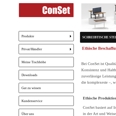
Produkte
SCHREIBTISCHE STEH/
+
Ethische Beschaff
Privat/Händler
+
Meine Tischhöhe
Bei ConSet ist Qualit
Konsistenz und Haltba
Downloads
zuverlässige Leistun
die komplexeste –, w
Gut zu wissen
Ethische Produktio
Kundenservice
ConSet basiert auf I
in der Art und Weise
Über uns