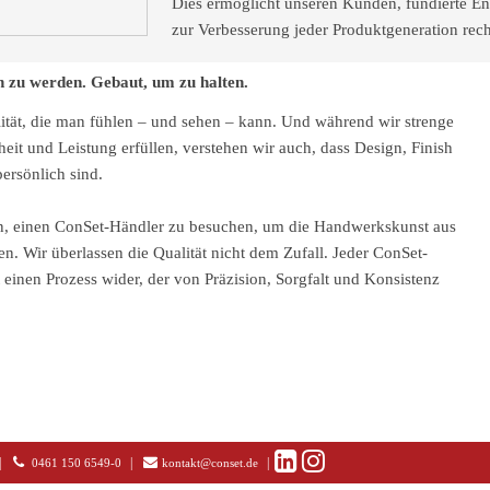
Dies ermöglicht unseren Kunden, fundierte Ent
zur Verbesserung jeder Produktgeneration rech
 zu werden. Gebaut, um zu halten.
ität, die man fühlen – und sehen – kann. Und während wir strenge
heit und Leistung erfüllen, verstehen wir auch, dass Design, Finish
persönlich sind.
n, einen ConSet-Händler zu besuchen, um die Handwerkskunst aus
en. Wir überlassen die Qualität nicht dem Zufall. Jeder ConSet-
t einen Prozess wider, der von Präzision, Sorgfalt und Konsistenz
|
|
|
0461 150 6549-0
kontakt@conset.de