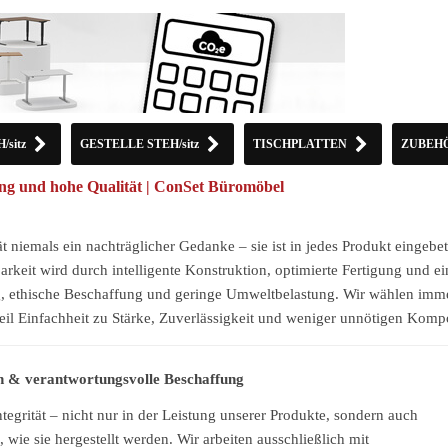
sitz
GESTELLE STEH/sitz
TISCHPLATTEN
ZUBEH
ung und hohe Qualität | ConSet Büromöbel
ät niemals ein nachträglicher Gedanke – sie ist in jedes Produkt eingeb
rkeit wird durch intelligente Konstruktion, optimierte Fertigung und ei
g, ethische Beschaffung und geringe Umweltbelastung. Wir wählen immer
eil Einfachheit zu Stärke, Zuverlässigkeit und weniger unnötigen Komp
n & verantwortungsvolle Beschaffung
ntegrität – nicht nur in der Leistung unserer Produkte, sondern auch
, wie sie hergestellt werden. Wir arbeiten ausschließlich mit